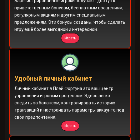
Зарегистрированные игроки получают доступ к
приветственным бонусам, бесплатным вращениям,
регулярным акциям и другим специальным
предложениям. Эти бонусы созданы, чтобы сделать
игру ещё более выгодной и интересной.
Играть
Удобный личный кабинет
Личный кабинет в Плей Фортуна это ваш центр
управления игровым процессом. Здесь легко
следить за балансом, контролировать историю
транзакций и настраивать параметры аккаунта под
свои предпочтения.
Играть