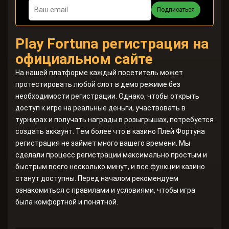
Play Fortuna регистрация на
официальном сайте
На нашей платформе каждый посетитель может
протестировать любой слот в демо режиме без
необходимости регистрации. Однако, чтобы открыть
доступ к игре на реальные деньги, участвовать в
турнирах и получать награды в розыгрышах, потребуется
создать аккаунт. Тем более что в казино Плей Фортуна
регистрация не займет много вашего времени. Мы
сделали процесс регистрации максимально простым и
быстрым всего несколько минут, и все функции казино
станут доступны. Перед началом рекомендуем
ознакомиться с правилами и условиями, чтобы игра
была комфортной и понятной.