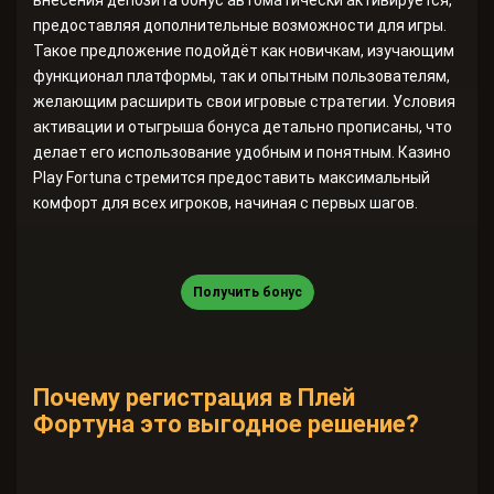
предоставляя дополнительные возможности для игры.
Такое предложение подойдёт как новичкам, изучающим
функционал платформы, так и опытным пользователям,
желающим расширить свои игровые стратегии. Условия
активации и отыгрыша бонуса детально прописаны, что
делает его использование удобным и понятным. Казино
Play Fortuna стремится предоставить максимальный
комфорт для всех игроков, начиная с первых шагов.
Получить бонус
Почему регистрация в Плей
Фортуна это выгодное решение?