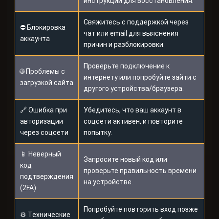
инструкции для восстановления.
Свяжитесь с поддержкой через
⛔ Блокировка
чат или email для выяснения
аккаунта
причин и разблокировки.
Проверьте подключение к
🌐 Проблемы с
интернету или попробуйте зайти с
загрузкой сайта
другого устройства/браузера.
🔗 Ошибка при
Убедитесь, что ваш аккаунт в
авторизации
соцсети активен, и повторите
через соцсети
попытку.
📱 Неверный
Запросите новый код или
код
проверьте правильность времени
подтверждения
на устройстве.
(2FA)
Попробуйте повторить вход позже
⚙️ Технические