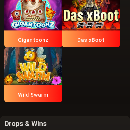
Gigantoonz
Das xBoot
Wild Swarm
Drops & Wins