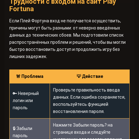
Трудности с входом на сайт Play
Fortuna
Если Плей Фортуна вход не получается осуществить,
причины могут быть разными: от неверно введённых
данных до технических сбоев. Мы подготовили список
распространённых проблем и решений, чтобы вы могли
быстро восстановить доступ и продолжить игру без
лишних задержек.
🚨 Проблема
💡 Действие
Проверьте правильность ввода
🔑 Неверный
данных. Если ошибка сохраняется,
логин или
воспользуйтесь функцией
пароль
восстановления пароля.
Нажмите Забыли пароль? на
🔒 Забыли
странице входа и следуйте
пароль