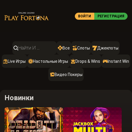
ВОЙТИ
РЕГИСТРАЦИЯ
Найти И ...
Все
Слоты
Джекпоты
Live Игры
Настольные Игры
Drops & Wins
Instant Win
Видео Покеры
Новинки