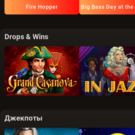
Fire Hopper
Big Bass Day at the
Drops & Wins
Джекпоты