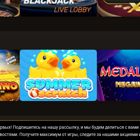
ервых! Подпишитесь на нашу рассылку, и мы будем делиться с вам
востями. Получите максимум от игры, следите за нашими акциями 