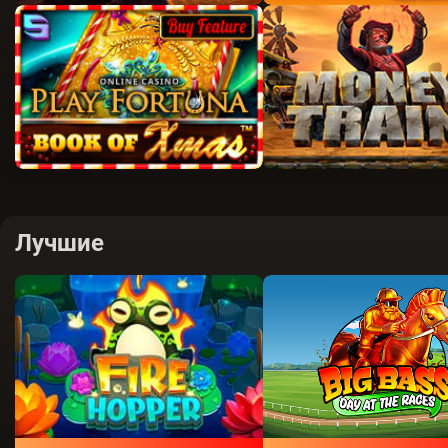
Лучшие