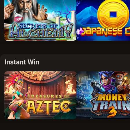
Instant Win